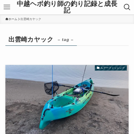
中越ヘボ釣り師の釣り記録と成長
記
ホーム
出雲崎カヤック
出雲崎カヤック
– tag –
ルアーフィッシング