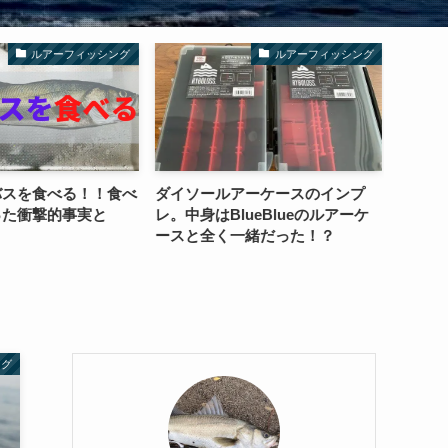
ルアーフィッシング
ルアーフィッシング
スを食べる！！食べ
ダイソールアーケースのインプ
22ステ
た衝撃的事実と
レ。中身はBlueBlueのルアーケ
か、こ
ースと全く一緒だった！？
ト！！
ング