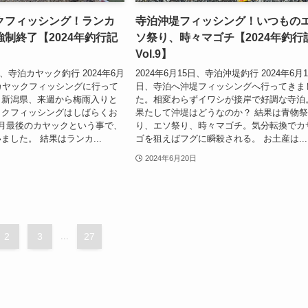
クフィッシング！ランカ
寺泊沖堤フィッシング！いつもの
制終了【2024年釣行記
ソ祭り、時々マゴチ【2024年釣行
Vol.9】
2日、寺泊カヤック釣行 2024年6月
2024年6月15日、寺泊沖堤釣行 2024年6月1
カヤックフィッシングに行って
日、寺泊へ沖堤フィッシングへ行ってきま
こ新潟県、来週から梅雨入りと
た。相変わらずイワシが接岸で好調な寺泊
ックフィッシングはしばらくお
果たして沖堤はどうなのか？ 結果は青物
月最後のカヤックという事で、
り、エソ祭り、時々マゴチ。気分転換でカ
ました。 結果はランカ...
ゴを狙えばフグに瞬殺される。 お土産は...
2024年6月20日
2
3
...
27