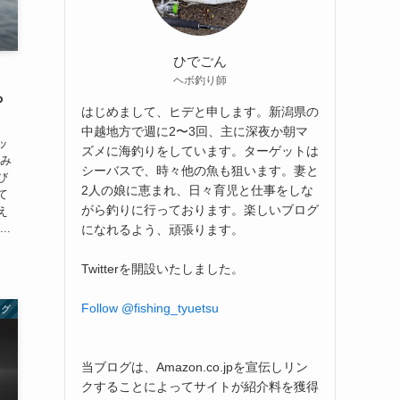
ひでごん
ヘボ釣り師
ら
はじめまして、ヒデと申します。新潟県の
中越地方で週に2〜3回、主に深夜か朝マ
ッ
ズメに海釣りをしています。ターゲットは
でみ
シーバスで、時々他の魚も狙います。妻と
び
2人の娘に恵まれ、日々育児と仕事をしな
て
がら釣りに行っております。楽しいブログ
え
..
になれるよう、頑張ります。
Twitterを開設いたしました。
Follow @fishing_tyuetsu
ング
当ブログは、Amazon.co.jpを宣伝しリン
クすることによってサイトが紹介料を獲得