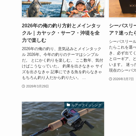
2026年の俺の釣り方針とメインタッ
シーバスリ
クル｜カヤック・サーフ・沖堤を全
ア？迷った
力で楽しむ
シーバスリー
たらこれを選べ
2026年の俺の釣り、意気込みとメインタック
き、必ず出てく
ル 2026年。今年の釣りのテーマはシンプル
とローギア、ど
だ。 とにかく釣りを楽しむ。 ここ数年、気付
います。 迷っ
けばこうなっていた。 釣果を出さなきゃ サイ
現在のシーバス
ズを出さなきゃ 記事にできる魚を釣らなきゃ
もちろん釣り人だから釣りたい。 ...
2026年3月7日
2026年3月29日
ルアーフィッシング