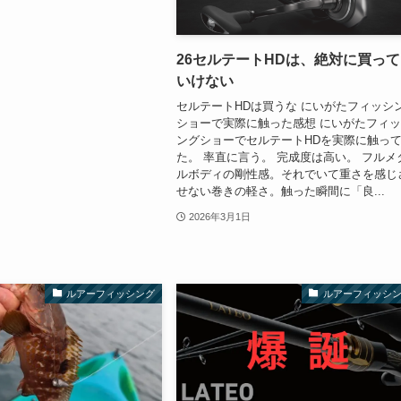
26セルテートHDは、絶対に買っ
いけない
セルテートHDは買うな にいがたフィッシ
ショーで実際に触った感想 にいがたフィ
ングショーでセルテートHDを実際に触っ
た。 率直に言う。 完成度は高い。 フルメ
ルボディの剛性感。それでいて重さを感じ
せない巻きの軽さ。触った瞬間に「良...
2026年3月1日
ルアーフィッシング
ルアーフィッシ