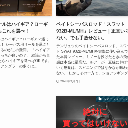
ールはハイギア？ローギ
ベイトシーバスロッド「スワット
らこれを選べ！
932B-ML/MH」レビュー｜正直い
ない。でも手放せない。
ルはハイギア？ローギア？迷っ
！ シーバス用リールを選ぶと
テンリュウのベイトシーバスロッド、スワ
るのがこの疑問。 「ハイギア
ト SWAT 932B-ML/MHを実際に使い込ん
っちが良いの？」 結論から言
た本音レビュー。ミノーを投げたときの飛
たらハイギアを選べばOKです。
感は本当に最高だ。ルアーが一直線に伸び
アングラーの多くは...
いく感覚は、スピニングではなかなか味わ
ない。 しかしその一方で、ショアジギング.
2026年3月7日
ルアーフィッシ