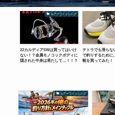
ィッシング
ルアーフィッシング
延期！！
22カルディアSWは買ってはいけ
テトラでも滑らな
ない！？金属モノコックボディに
で釣りするために
隠された中身は果たして…！！？
靴を買ってみた！
ルアーフィッシング