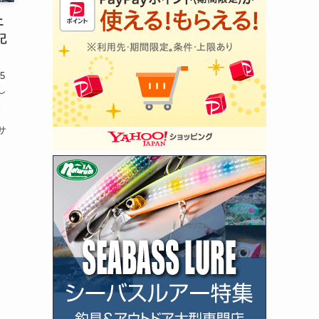
エ
記
5
し
。
祭
サ