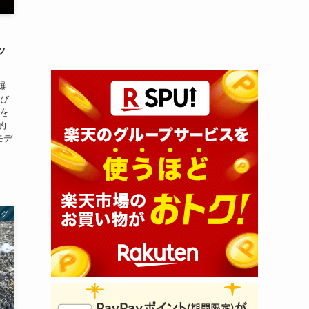
ッ
爆
飛び
グを
的
モデ
ング