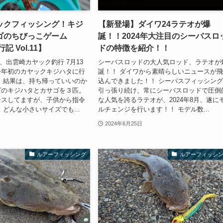
ックフィッシング！キジ
【新登場】ダイワ24ラテオが爆
ゴのちびっこゲーム
誕！！2024年大注目のシーバスロ
記 Vol.11】
ドの特徴を紹介！！
3日、出雲崎カヤック釣行 7月13
シーバスロッドの大人気ロッド、ラテオが
今年初のカヤックキジハタに行
誕！！ ダイワから素晴らしいニュースが
 結果は、持ち帰っていいのか
込んできました！！ シーバスフィッシン
ズのキジハタとカサゴを３匹。
引っ張り続け、常にシーバスロッドで圧倒
ースしてますが、子供から指令
な人気を誇るラテオが、2024年8月、遂に
 どんな小さいサイズでも...
ルチェンジを行います！！ モデル数...
2024年6月25日
ルアーフィッシング
ルアーフィッシ