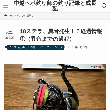
中越ヘボ釣り師の釣り記録と成長
記
ホーム
インプレ記事
18ステラ、異音発生！？経過情報
2021
6/12
①（異音までの過程）
2021年6月12日
インプレ記事
その他
ルアーフィッシング