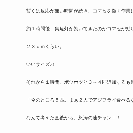
暫くは反応が無い時間が続き、コマセを撒く作業
約１時間後、集魚灯が効いてきたのかコマセが効
２３ｃｍくらい。
いいサイズ♪♪
それから１時間、ポツポツと３～４匹追加するも
「今のところ５匹。まぁ２人でアジフライ食べる
なんて考えた直後から、怒涛の連チャン！！