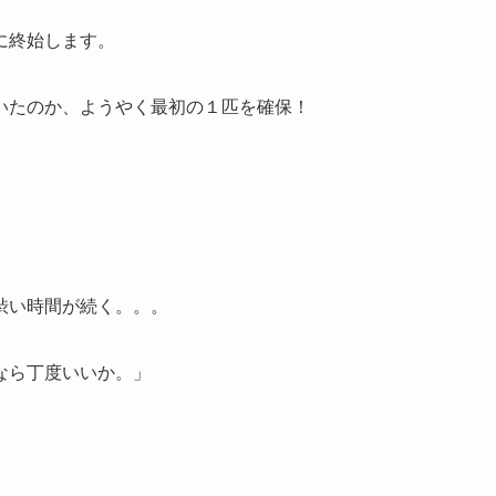
に終始します。
いたのか、ようやく最初の１匹を確保！
渋い時間が続く。。。
なら丁度いいか。」