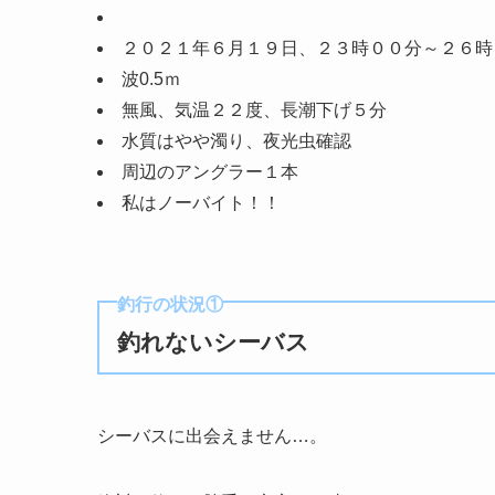
２０２１年６月１９日、２３時００分～２６時
波0.5ｍ
無風、気温２２度、長潮下げ５分
水質はやや濁り、夜光虫確認
周辺のアングラー１本
私はノーバイト！！
釣行の状況①
釣れないシーバス
シーバスに出会えません…。