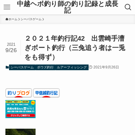
中越ヘボ釣り師の釣り記録と成長
記
ホーム
シーバスゲーム
２０２１年釣行記42 出雲崎手漕
2021
ぎボート釣行（三兔追う者は一兎
9/26
をも得ず）
2021年9月26日
シーバスゲーム
ボウズ釣行
ルアーフィッシング