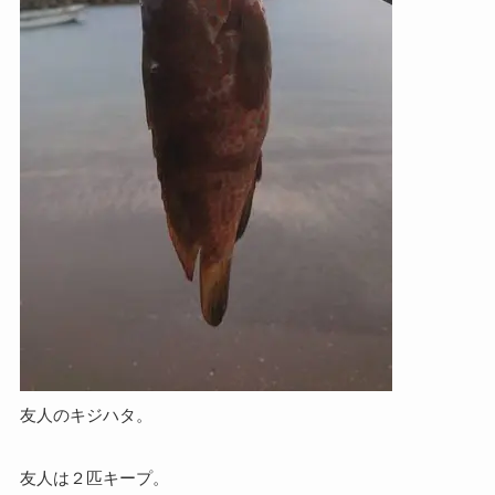
友人のキジハタ。
友人は２匹キープ。