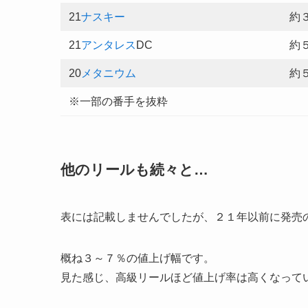
21
ナスキー
約
21
アンタレス
DC
約
20
メタニウム
約
※一部の番手を抜粋
他のリールも続々と…
表には記載しませんでしたが、２１年以前に発売
概ね３～７％の値上げ幅です。
見た感じ、高級リールほど値上げ率は高くなって