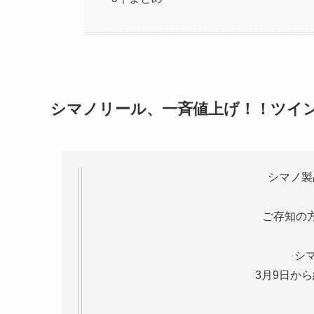
シマノリール、一斉値上げ！！ツイ
シマノ製
ご存知の
シ
3月9日か