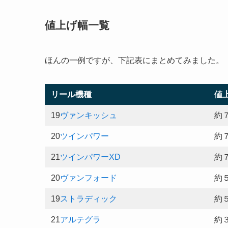
値上げ幅一覧
ほんの一例ですが、下記表にまとめてみました。
リール機種
値
19
ヴァンキッシュ
約
20
ツインパワー
約
21
ツインパワーXD
約
20
ヴァンフォード
約
19
ストラディック
約
21
アルテグラ
約