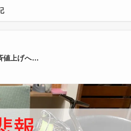
記
斉値上げへ…