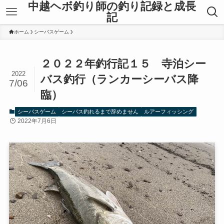
中越ヘボ釣り師の釣り記録と成長
記
ホーム
シーバスゲーム
２０２２年釣行記１５ 寺泊シー
2022
バス釣行（ランカーシーバス降
7/06
臨）
シーバスゲーム
シーバス釣れるまで辞めません
ルアーフィッシング
2022年7月6日