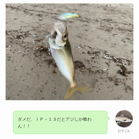
ダメだ、ＩＰ－１３だとアジしか喰わ
ん！！
ひでごん