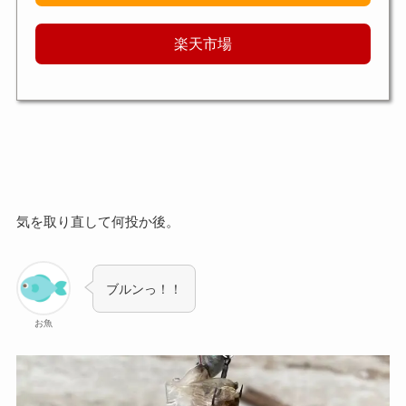
楽天市場
気を取り直して何投か後。
ブルンっ！！
お魚