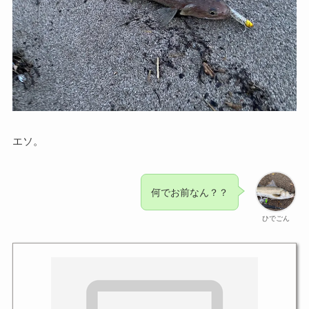
エソ。
何でお前なん？？
ひでごん