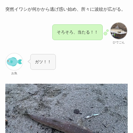
突然イワシが何かから逃げ惑い始め、所々に波紋が広がる。
そろそろ、当たる！！
ひでごん
ガツ！！
お魚