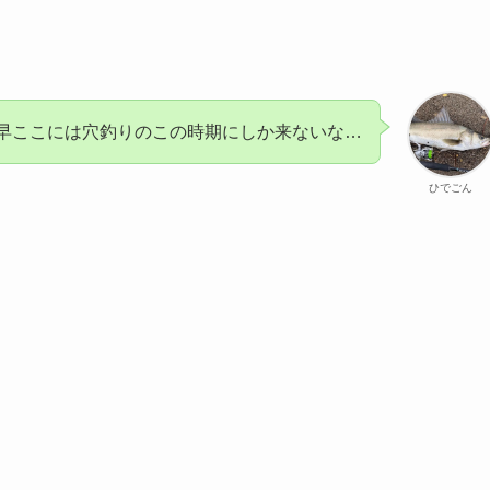
早ここには穴釣りのこの時期にしか来ないな…
ひでごん