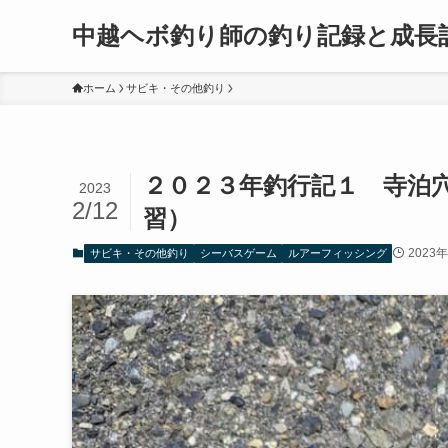
中越ヘボ釣り師の釣り記録と成長
ホーム
サビキ・その他釣り
２０２３年釣行記１ 寺泊
2023
2/12
習）
2023
サビキ・その他釣り
シーバスゲーム
ルアーフィッシング