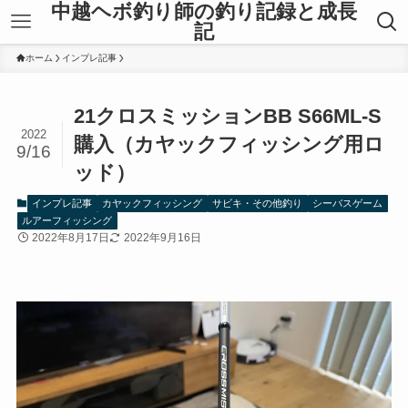
中越ヘボ釣り師の釣り記録と成長
記
ホーム
インプレ記事
21クロスミッションBB S66ML-S
2022
購入（カヤックフィッシング用ロ
9/16
ッド）
インプレ記事
カヤックフィッシング
サビキ・その他釣り
シーバスゲーム
ルアーフィッシング
2022年8月17日
2022年9月16日