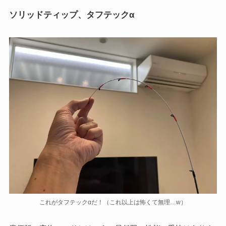
ソリッドティップ、タフテックα
これがタフテックαだ！（これ以上は怖くて無理…w）