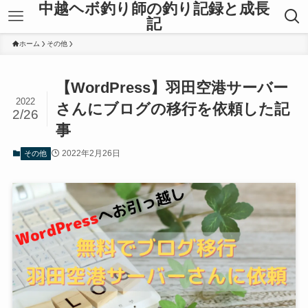
中越ヘボ釣り師の釣り記録と成長
記
ホーム
その他
【WordPress】羽田空港サーバー
2022
さんにブログの移行を依頼した記
2/26
事
2022年2月26日
その他