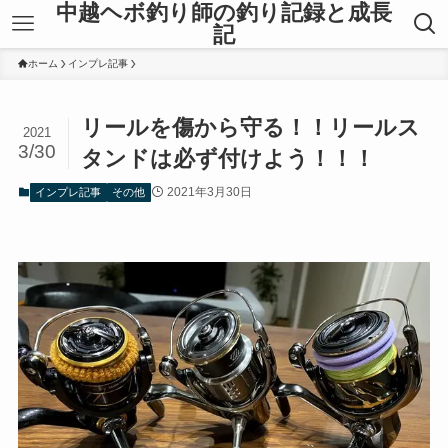
中越ヘボ釣り師の釣り記録と成長
記
ホーム
インプレ記事
リールを傷から守る！！リールス
2021
3/30
タンドは必ず付けよう！！！
2021年3月30日
インプレ記事
その他