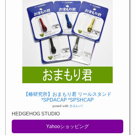
【椿研究所】おまもり君 リールスタンド
*SPDACAP *SPSHCAP
posted with
カエレバ
HEDGEHOG STUDIO
Yahooショッピング