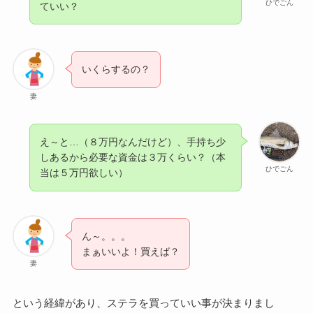
ひでごん
ていい？
いくらするの？
妻
え～と…（８万円なんだけど）、手持ち少
しあるから必要な資金は３万くらい？（本
ひでごん
当は５万円欲しい）
ん～。。。
まぁいいよ！買えば？
妻
という経緯があり、ステラを買っていい事が決まりまし