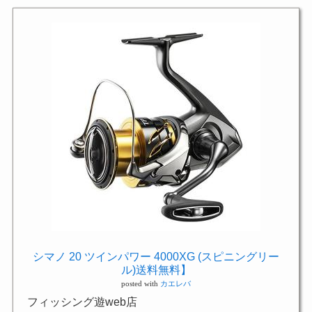
シマノ 20 ツインパワー 4000XG (スピニングリー
ル)送料無料】
posted with
カエレバ
フィッシング遊web店