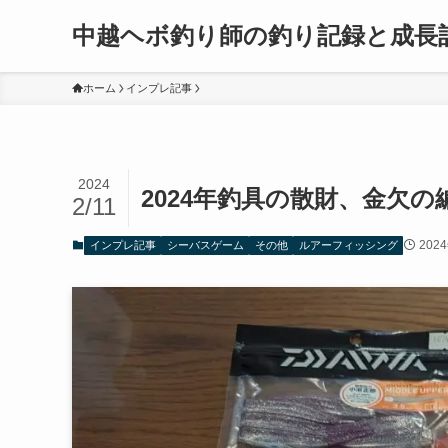
中越ヘボ釣り師の釣り記録と成長
ホーム
インプレ記事
2024
2024年釣具の散財、金欠の
2/11
202
インプレ記事
シーバスゲーム
その他
ルアーフィッシング