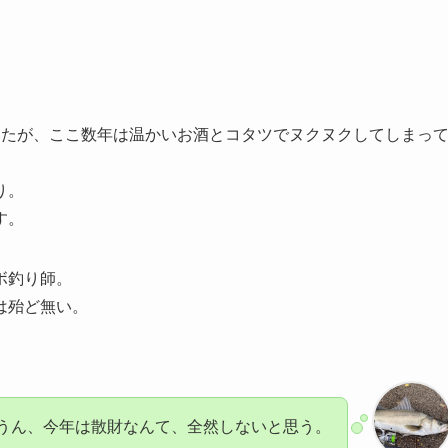
したが、ここ数年は温かいお酒とコタツでヌクヌクしてしまっ
り。
す。
ボ釣り師。
は殆ど無い。
。
うん、今年は散財なんて、全然しないと思う。