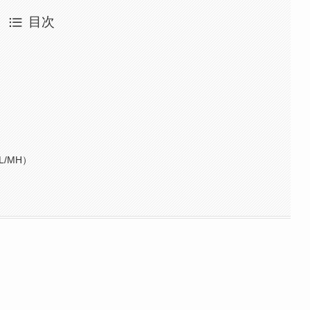
目次
L/MH）